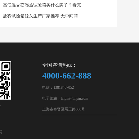
高低温交变湿热试验箱买什么牌子？看完
盐雾试验箱源头生产厂家推荐 无中间商
全国咨询热线：
4000-662-888
电话：13818467052
电子邮箱：linpin@linpin.com
站
上海市奉贤区展工路888号
网