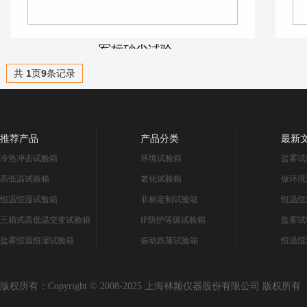
军标砂尘试验
共
1
页
9
条记录
推荐产品
产品分类
最新
冷热冲击试验箱
环境试验箱
盐雾试
高低温试验箱
老化试验箱
做环境
恒温恒湿试验箱
非标定制试验箱
恒温恒
三箱式高低温交变试验箱
IP防护等级试验箱
盐雾试
盐雾恒温恒湿试验箱
振动跌落试验箱
恒温恒
版权所有：Copyright © 2008-2025 上海林频仪器股份有限公司 版权所有